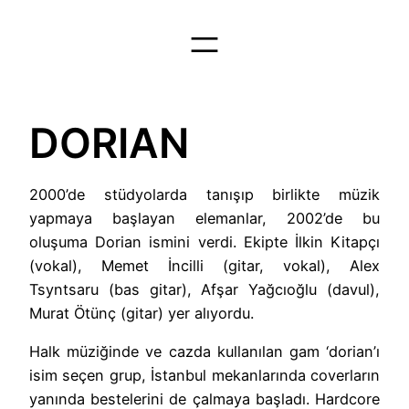
İçeriğe
geç
DORIAN
2000’de stüdyolarda tanışıp birlikte müzik
yapmaya başlayan elemanlar, 2002’de bu
oluşuma Dorian ismini verdi. Ekipte İlkin Kitapçı
(vokal), Memet İncilli (gitar, vokal), Alex
Tsyntsaru (bas gitar), Afşar Yağcıoğlu (davul),
Murat Ötünç (gitar) yer alıyordu.
Halk müziğinde ve cazda kullanılan gam ‘dorian’ı
isim seçen grup, İstanbul mekanlarında coverların
yanında bestelerini de çalmaya başladı. Hardcore