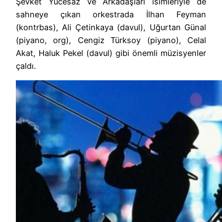
Şevket Yücesaz ve Arkadaşları isimleriyle de
sahneye çıkan orkestrada İlhan Feyman
(kontrbas), Ali Çetinkaya (davul), Uğurtan Günal
(piyano, org), Cengiz Türksoy (piyano), Celal
Akat, Haluk Pekel (davul) gibi önemli müzisyenler
çaldı.