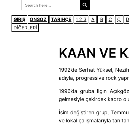
Search
İçeriğe
for:
geç
GİRİŞ
ÖNSÖZ
TARİHÇE
1 2 3
A
B
C
Ç
DİĞERLERİ
KAAN VE K
1992’de Serhat Yüksel, Nezi
adıyla, progressive rock yap
1996’da gruba Ilgın Açıkgöz
gelmesiyle çekirdek kadro ol
İsim değiştiren grup, Temmuz
ve lokal çalışmalarıyla tanıta