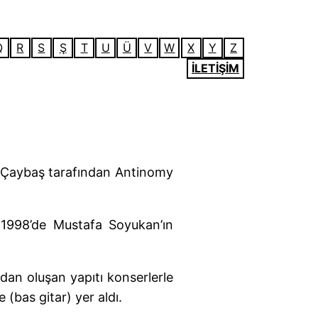
Q
R
S
Ş
T
U
Ü
V
W
X
Y
Z
İLETİŞİM
i Çaybaş tarafından Antinomy
e 1998’de Mustafa Soyukan’ın
dan oluşan yapıtı konserlerle
 (bas gitar) yer aldı.