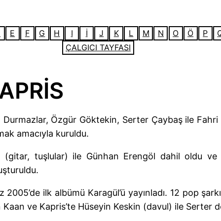
D
E
F
G
H
I
İ
J
K
L
M
N
O
Ö
P
ÇALGICI TAYFASI
APRİS
h Durmazlar, Özgür Göktekin, Serter Çaybaş ile Fahr
mak amacıyla kuruldu.
 (gitar, tuşlular) ile Günhan Erengöl dahil oldu v
uşturuldu.
 2005’de ilk albümü Karagül’ü yayınladı. 12 pop şarkı
n Kaan ve Kapris’te Hüseyin Keskin (davul) ile Serter de