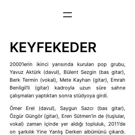
İçeriğe
geç
KEYFEKEDER
2000’lerin ikinci yarısında kurulan pop grubu,
Yavuz Aktürk (davul), Bülent Sezgin (bas gitar),
Berk Termin (vokal), Mete Kayhan (gitar), Emrah
Benligil’li (gitar) kadroyla uzun süre sahne
çalışmaları yaptıktan sonra stüdyoya girdi.
Ömer Erel (davul), Saygun Sazcı (bas gitar),
Özgür Güngör (gitar), Eren Sütmen’in de (tuşlular,
vokal) zaman içinde yer aldığı topluluk, 2011’de
on şarkılık Yine Yanlış Derken albümünü çıkardı.