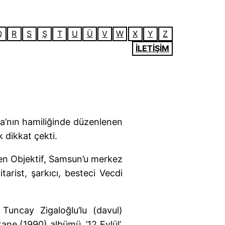
Q
R
S
Ş
T
U
Ü
V
W
X
Y
Z
İLETİŞİM
a’nın hamiliğinde düzenlenen
k dikkat çekti.
en Objektif, Samsun’u merkez
arist, şarkıcı, besteci Vecdi
Tuncay Zigaloğlu’lu (davul)
ne (1990) albümü, ’12 Eylül’,