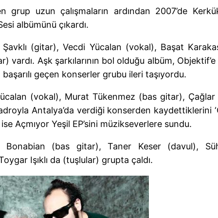
ren grup uzun çalışmaların ardından 2007’de Kerk
 Sesi albümünü çıkardı.
vklı (gitar), Vecdi Yücalan (vokal), Başat Karaka
r) vardı. Aşk şarkılarının bol olduğu albüm, Objektif’e 
 başarılı geçen konserler grubu ileri taşıyordu.
 Yücalan (vokal), Murat Tükenmez (bas gitar), Çağla
 kadroyla Antalya’da verdiği konserden kaydettiklerini 
 ise Açmıyor Yeşil EP’sini müzikseverlere sundu.
 Bonabian (bas gitar), Taner Keser (davul), Süh
oygar Işıklı da (tuşlular) grupta çaldı.