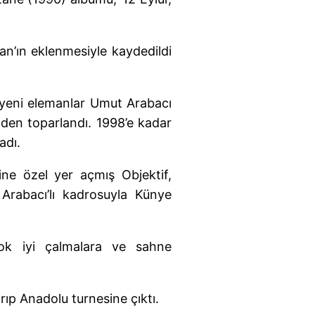
an’ın eklenmesiyle kaydedildi
n yeni elemanlar Umut Arabacı
niden toparlandı. 1998’e kadar
adı.
dine özel yer açmış Objektif,
Arabacı’lı kadrosuyla Künye
çok iyi çalmalara ve sahne
ırıp Anadolu turnesine çıktı.