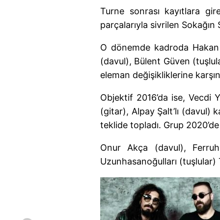
Turne sonrası kayıtlara gi
parçalarıyla sivrilen Sokağın
O dönemde kadroda Hakan Şa
(davul), Bülent Güven (tuşlula
eleman değişikliklerine karşın
Objektif 2016’da ise, Vecdi
(gitar), Alpay Şalt’lı (davul)
teklide topladı. Grup 2020’de
Onur Akça (davul), Ferruh
Uzunhasanoğulları (tuşlular) T