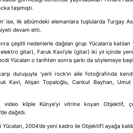
ocka taşımıştı.
 ise, ilk albümdeki elemanlara tuşlularda Turgay As
iyeti devam etti.
ra çeşitli nedenlerle dağılan grup Yücalan’a katıla
lektro gitar), Faruk Kavi’yle (gitar) iki yıl içinde ye
ecdi Yücalan o tarihten sonra şarkı da söylemeye başl
karşı duruşuyla ‘yerli rock’ın aile fotoğrafında ken
uk Kavi, Alişan Topaloğlu, Cankut Bayhan, Umut 
n video kliple Künye’yi vitrine koyan Objektif, 
e dağıldı.
di Yücalan, 2004’de yeni kadro ile Objektif’i ayağa kald