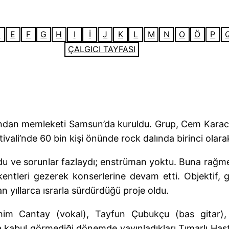
D
E
F
G
H
I
İ
J
K
L
M
N
O
Ö
P
ÇALGICI TAYFASI
ından memleketi Samsun’da kuruldu. Grup, Cem Karac
ivali’nde 60 bin kişi önünde rock dalında birinci olara
 ve sorunlar fazlaydı; enstrüman yoktu. Buna rağm
ntleri gezerek konserlerine devam etti. Objektif, git
 yıllarca ısrarla sürdürdüğü proje oldu.
ahim Cantay (vokal), Tayfun Çubukçu (bas gitar), 
a kabul görmediği dönemde yayınladıkları Tımarlı Hasta