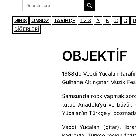
Search
İçeriğe
for:
geç
GİRİŞ
ÖNSÖZ
TARİHÇE
1 2 3
A
B
C
Ç
DİĞERLERİ
OBJEKTİF
1988’de Vecdi Yücalan taraf
Gülhane Altınçınar Müzik Fest
Samsun’da rock yapmak zordu
tutup Anadolu’yu ve büyük ke
Yücalan’ın Türkçe’yi bozmadan
Vecdi Yücalan (gitar), İbr
kadroyla, Türkçe rockın fazl