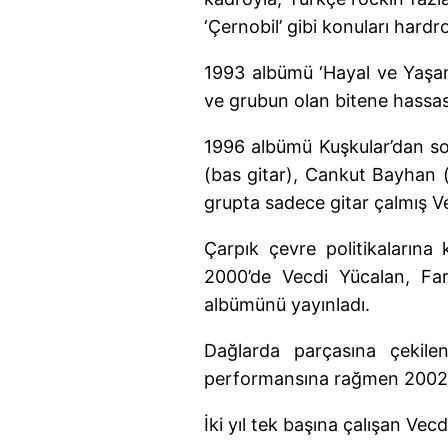
‘Çernobil’ gibi konuları hardr
1993 albümü ‘Hayal ve Yaşam’
ve grubun olan bitene hassas
1996 albümü Kuşkular’dan son
(bas gitar), Cankut Bayhan (e
grupta sadece gitar çalmış V
Çarpık çevre politikalarına 
2000’de Vecdi Yücalan, Far
albümünü yayınladı.
Dağlarda parçasına çekile
performansına rağmen 2002’d
İki yıl tek başına çalışan Vec