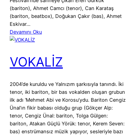
Festivali’nde sahneye çıkan Eren Gürkök
(bariton), Ahmet Camcı (tenor), Can Karataş
(bariton, beatbox), Doğukan Çakır (bas), Ahmet
Eskivar…
Devamını Oku
VOKALİZ
2004’de kuruldu ve Yalnızım şarkısıyla tanındı. İki
tenor, iki bariton, bir bas vokalden oluşan grubun
ilk adı ‘Mehmet Abi ve Korosu’ydu. Bariton Cengiz
Ünal’ın fikir babası olduğu grup (Gökçer Alp:
tenor, Cengiz Ünal: bariton, Tolga Gülgen:
bariton, Atakan Güçlü Yörük: tenor, Kerem Seven:
bas) enstrümansız müzik yapıyor, sesleriyle bazı